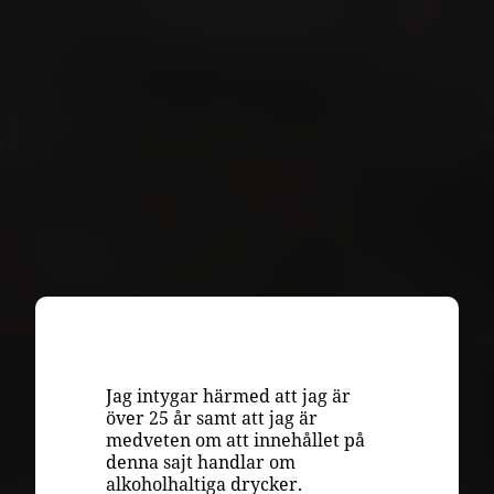
VINKUNSKAP
LAGRING
Jag intygar härmed att jag är
över 25 år samt att jag är
DRUVOR
medveten om att innehållet på
denna sajt handlar om
RECEPT
alkoholhaltiga drycker.