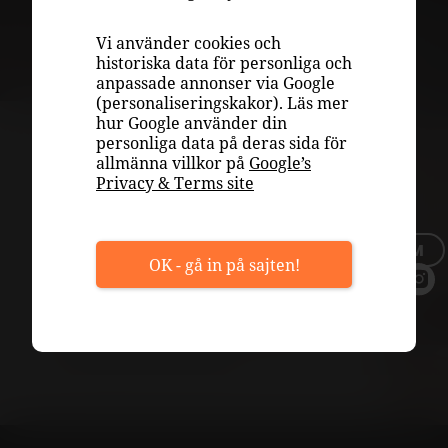
INSPIRATION
Vi använder cookies och
VÄLJA RÄTT VIN
historiska data för personliga och
anpassade annonser via Google
PLAY
(personaliseringskakor). Läs mer
hur Google använder din
OM OSS
personliga data på deras sida för
Druvspecifikt
allmänna villkor på
Google’s
TOPPLISTOR
Privacy & Terms site
TILLFÄLLIGT SORTIMENT
med Riedel –
BLI MEDLEM
Pinot Noir
OK - gå in på sajten!
En djupdykning i Pinot Noir-vin
och passande vinglas.